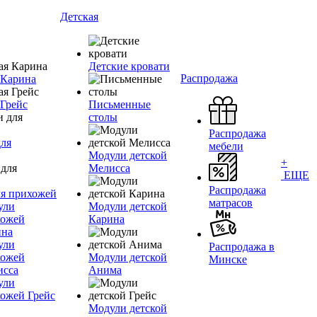
Детская
Детские кровати
Распродажа
 Карина
Грейс
Письменные
столы
Распродажа
ля
мебели
Модули детской
+
Мелисса
ЕЩЕ
Распродажа
я прихожей
матрасов
ули
Модули детской
хожей
Карина
ина
ули
Распродажа в
хожей
Модули детской
Минске
исса
Анима
ули
ожей Грейс
Модули детской