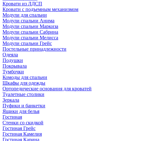
Кровати из ЛДСП
Кровати с подъемным механизмом
Модули для спальни
Модули спальни Анима
Модули спальни Маркиза
Модули спальни Сабрина
Модули спальни Мелисса
Модули спальни Грейс
Постельные принадлежности
Одеяла
Подушки
Покрывала
Тумбочки
Комоды для спальни
Шкафы для одежды
Ортопедические основания для кроватей
Туалетные столики
Зеркала
Пуфики и банкетки
Ящики для белья
Гостиная
Стенки со скидкой
Гостиная Грейс
Гостиная Камелия
Гостиная Карина