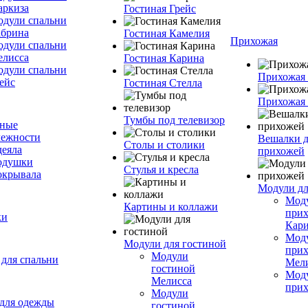
ркиза
Гостиная Грейс
дули спальни
брина
Гостиная Камелия
Прихожая
дули спальни
лисса
Гостиная Карина
дули спальни
Прихожая
ейс
Гостиная Стелла
Прихожая 
Тумбы под телевизор
ьные
лежности
Вешалки д
Столы и столики
еяла
прихожей
одушки
Стулья и кресла
окрывала
Модули дл
Мод
Картины и коллажи
при
ки
Кар
Мод
Модули для гостиной
при
Модули
для спальни
Мел
гостиной
Мод
Мелисса
прих
Модули
для одежды
гостиной