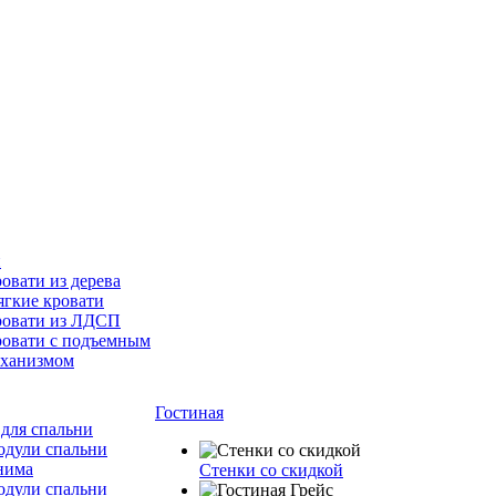
и
овати из дерева
гкие кровати
овати из ЛДСП
овати с подъемным
ханизмом
Гостиная
для спальни
дули спальни
нима
Стенки со скидкой
дули спальни