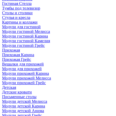
Гостиная Стелла
Тумбы под телевизор
Столы и столики
Стулья и кресла
Картины и коллажи
Модули для гостиной
Модули гостиной Мелисса
Модули гостиной Карина
Модули гостиной Камелия
Модули гостиной Грейс
Прихожая
Прихожая Карина
Прихожая Грейс
Вешалки для прихожей
Модули для прихожей
Модули прихожей Карина
Модули прихожей Мелисса
Модули прихожей Грейс
Детская
Детские кровати
Письменные столы
Модули детской Мелисса
Модули детской Карина
Модули детской Анима
Модули детской Грейс