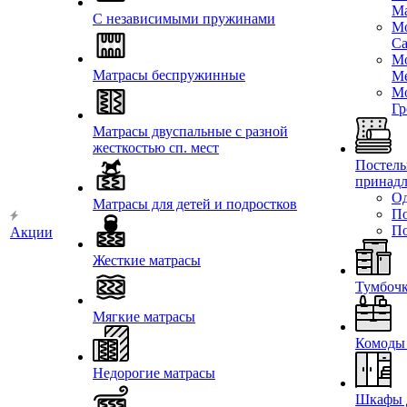
Ма
С независимыми пружинами
Мо
Са
Мо
Матрасы беспружинные
Ме
Мо
Гр
Матрасы двуспальные с разной
жесткостью сп. мест
Постел
принад
Од
Матрасы для детей и подростков
П
П
Акции
Жесткие матрасы
Тумбоч
Мягкие матрасы
Комоды 
Недорогие матрасы
Шкафы 