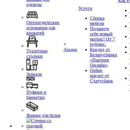
Как к
одежды
Услуги
Сборка
Ортопедические
мебели
основания для
Подарите
кроватей
себе новый
матрас! От 7
руб/мес.
Акции
Кредит от
Туалетные
Беларусбанка
столики
«Партнер
Онлайн»
Online
Зеркала
кредит от
Статусбанк
Пуфики и
банкетки
Ящики для белья