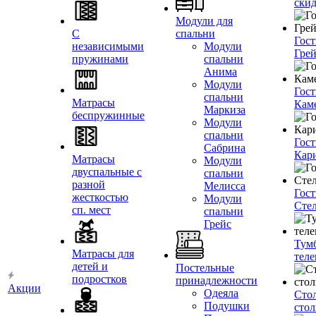
ски
Модули для
С
спальни
Гост
независимыми
Модули
Гре
пружинами
спальни
Анима
Модули
Гост
спальни
Матрасы
Кам
Маркиза
беспружинные
Модули
спальни
Гост
Сабрина
Кар
Матрасы
Модули
двуспальные с
спальни
разной
Мелисса
Гост
жесткостью
Модули
Сте
сп. мест
спальни
Грейс
Тум
Матрасы для
теле
детей и
Постельные
подростков
принадлежности
Акции
Одеяла
Сто
Подушки
сто