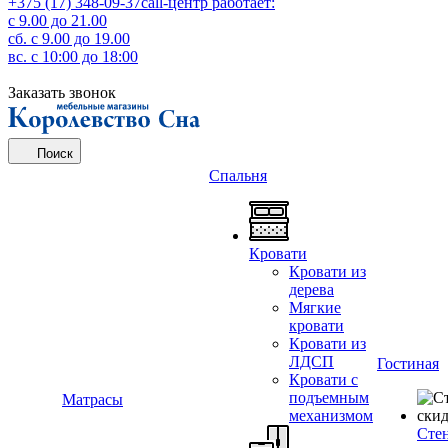
+375 (17) 348-09-37
call-центр работает:
с 9.00 до 21.00
сб. с 9.00 до 19.00
вс. c 10:00 до 18:00
Заказать звонок
Поиск
Спальня
Кровати
Кровати из
дерева
Мягкие
кровати
Кровати из
ЛДСП
Гостиная
Кровати с
подъемным
Матрасы
механизмом
Сте