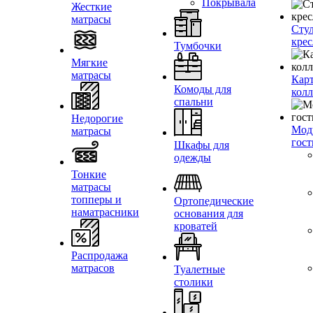
Покрывала
Жесткие
матрасы
Стул
крес
Тумбочки
Мягкие
матрасы
Кар
Комоды для
кол
спальни
Недорогие
Мод
матрасы
гос
Шкафы для
одежды
Тонкие
матрасы
топперы и
Ортопедические
наматрасники
основания для
кроватей
Распродажа
матрасов
Туалетные
столики