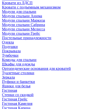
Кровати из ЛДСП
Кровати с подъемным механизмом
Модули для спальни
Модули спальни Анима
Модули спальни Маркиза
Модули спальни Сабрина
Модули спальни Мелисса
Модули спальни Грейс
Постельные принадлежности
Одеяла
Подушки
Покрывала
Тумбочки
Комоды для спальни
Шкафы для одежды
Ортопедические основания для кроватей
Туалетные столики
Зеркала
Пуфики и банкетки
Ящики для белья
Гостиная
Стенки со скидкой
Гостиная Грейс
Гостиная Камелия
Гостиная Карина